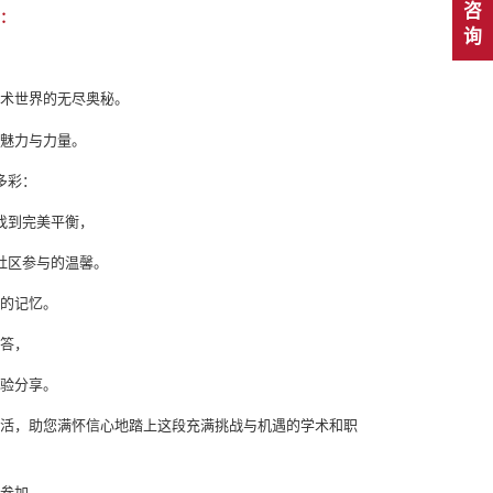
咨
列：
询
学术世界的无尽奥秘。
的魅力与力量。
多彩：
找到完美平衡，
社区参与的温馨。
忘的记忆。
问答，
经验分享。
生活，助您满怀信心地踏上这段充满挑战与机遇的学术和职
名参加